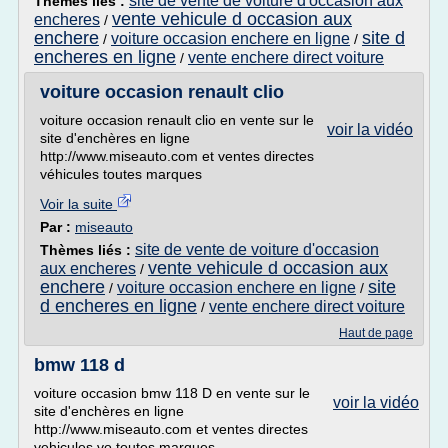
site de vente de voiture d'occasion aux
Thèmes liés :
vente vehicule d occasion aux
encheres
/
enchere
site d
voiture occasion enchere en ligne
/
/
encheres en ligne
vente enchere direct voiture
/
voiture occasion renault clio
voiture occasion renault clio en vente sur le
voir la vidéo
site d'enchères en ligne
http://www.miseauto.com et ventes directes
véhicules toutes marques
Voir la suite
Par :
miseauto
site de vente de voiture d'occasion
Thèmes liés :
vente vehicule d occasion aux
aux encheres
/
enchere
site
voiture occasion enchere en ligne
/
/
d encheres en ligne
vente enchere direct voiture
/
Haut de page
bmw 118 d
voiture occasion bmw 118 D en vente sur le
voir la vidéo
site d'enchères en ligne
http://www.miseauto.com et ventes directes
vehicules vo toutes marques