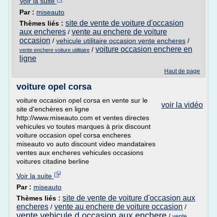
Voir la suite
Par :
miseauto
site de vente de voiture d'occasion
Thèmes liés :
aux encheres
vente au enchere de voiture
/
occasion
/
vehicule utilitaire occasion vente encheres
/
voiture occasion enchere en
/
vente enchere voiture utilitaire
ligne
Haut de page
voiture opel corsa
voiture occasion opel corsa en vente sur le
voir la vidéo
site d'enchères en ligne
http://www.miseauto.com et ventes directes
vehicules vo toutes marques à prix discount
voiture occasion opel corsa encheres
miseauto vo auto discount video mandataires
ventes aux encheres vehicules occasions
voitures citadine berline
Voir la suite
Par :
miseauto
site de vente de voiture d'occasion aux
Thèmes liés :
encheres
vente au enchere de voiture occasion
/
/
vente vehicule d occasion aux enchere
/
vente