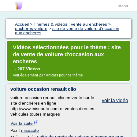
Menu
Accueil
>
Thèmes & vidéos : vente au enchères
>
encheres voiture
>
site de vente de voiture d'occasion
aux encheres
Vidéos sélectionnées pour le thème : site
de vente de voiture d'occasion aux
encheres
207 Vidéos
→
Voir également
237 Articles
pour ce thème
voiture occasion renault clio
voiture occasion renault clio en vente sur le
voir la vidéo
site d'enchères en ligne
http://www.miseauto.com et ventes directes
véhicules toutes marques
Voir la suite
Par :
miseauto