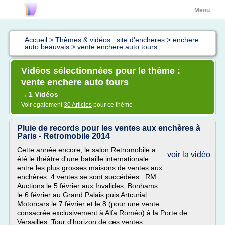
Menu
Accueil
>
Thèmes & vidéos : site d'encheres
>
enchere
auto beauvais
>
vente enchere auto tours
Vidéos sélectionnées pour le thème :
vente enchere auto tours
1 Vidéos
→
Voir également
30 Articles
pour ce thème
Pluie de records pour les ventes aux enchères à
Paris - Retromobile 2014
Cette année encore, le salon Retromobile a
voir la vidéo
été le théâtre d'une bataille internationale
entre les plus grosses maisons de ventes aux
enchères. 4 ventes se sont succédées : RM
Auctions le 5 février aux Invalides, Bonhams
le 6 février au Grand Palais puis Artcurial
Motorcars le 7 février et le 8 (pour une vente
consacrée exclusivement à Alfa Roméo) à la Porte de
Versailles. Tour d'horizon de ces ventes.