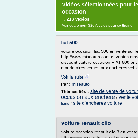
Vidéos sélectionnées pour le
occasion
213 Vidéos
→
Voir également
326 Articles
pour ce thème
fiat 500
voiture occasion fiat 500 en vente sur l
http://www.miseauto.com et ventes dire
discount voiture occasion FIAT 500 enc
mandataires ventes aux encheres vehicu
Voir la suite
Par :
miseauto
site de vente de voit
Thèmes liés :
occasion aux enchere
vente vo
/
site d'encheres voiture
/
ligne
voiture renault clio
voiture occasion renault clio 3 en vente
http://www.miseauto.com et ventes dire