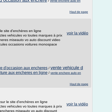
 d occasion aux enchere
/
vente enchere auto en
Haut de page
e site d'enchères en ligne
voir la vidéo
ctes vehicules vo toutes marques à prix
heres miseauto vo auto discount video
cules occasions voitures monospace
vente vehicule d
ure d'occasion aux encheres
/
iture aux encheres en ligne
/
vente enchere auto en
Haut de page
 sur le site d'enchères en ligne
voir la vidéo
ctes vehicules vo toutes marques à prix
3 encheres miseauto vo auto discount