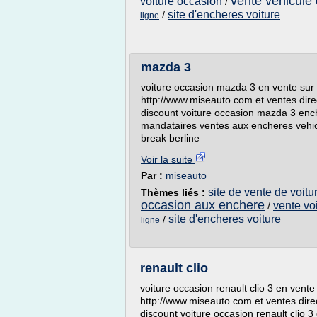
vente vehicule
voiture occasion
/
site d'encheres voiture
/
ligne
mazda 3
voiture occasion mazda 3 en vente sur l
http://www.miseauto.com et ventes dire
discount voiture occasion mazda 3 enc
mandataires ventes aux encheres vehi
break berline
Voir la suite
Par :
miseauto
site de vente de voit
Thèmes liés :
occasion aux enchere
vente vo
/
site d'encheres voiture
/
ligne
renault clio
voiture occasion renault clio 3 en vente
http://www.miseauto.com et ventes dire
discount voiture occasion renault clio 