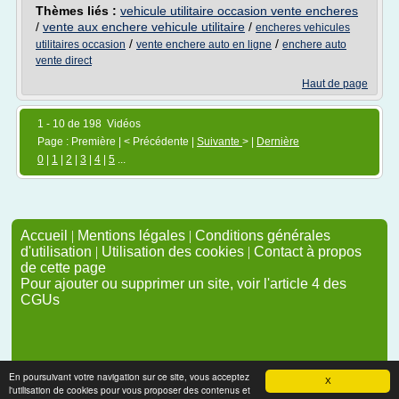
Thèmes liés :
vehicule utilitaire occasion vente encheres
/
vente aux enchere vehicule utilitaire
/
encheres vehicules
/
/
utilitaires occasion
vente enchere auto en ligne
enchere auto
vente direct
Haut de page
1 - 10 de 198 Vidéos
Page : Première | < Précédente |
Suivante
> |
Dernière
0
|
1
|
2
|
3
|
4
|
5
...
Accueil
|
Mentions légales
|
Conditions générales
d'utilisation
|
Utilisation des cookies
|
Contact à propos
de cette page
Pour ajouter ou supprimer un site, voir l'article 4 des
CGUs
En poursuivant votre navigation sur ce site, vous acceptez
X
l'utilisation de cookies pour vous proposer des contenus et