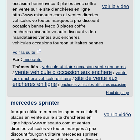
occasion benne iveco 3 places avec coffre
voir la vidéo
en vente sur le site d'enchères en ligne
http://www.miseauto.com et ventes directes
vehicules vo toutes marques à prix discount
occasion benne iveco 3 places coffre
encheres miseauto vo auto discount video
mandataires ventes aux encheres
vehicules occasions fourgon utilitaires bennes
Voir la suite
Par :
miseauto
Thèmes liés :
vehicule utilitaire occasion vente encheres
vente vehicule d occasion aux enchere
/
/
vente
site de vente aux
aux enchere vehicule utilitaire
/
encheres en ligne
/
encheres vehicules utilitaires occasion
Haut de page
mercedes sprinter
fourgon utilitaire mercedes sprinter cellule 9
voir la vidéo
places en vente sur le site d'enchères en
ligne http://www.miseauto.com et ventes
directes vehicules vo toutes marques à prix
discount fourgon utilitaire mercedes sprinter
encheres miseauto vo utilitaires auto discount